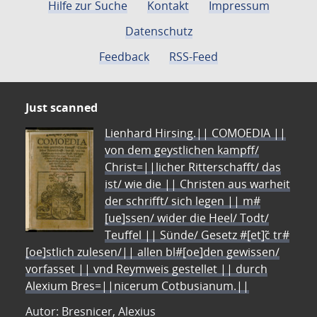
Hilfe zur Suche
Kontakt
Impressum
Datenschutz
Feedback
RSS-Feed
Just scanned
Lienhard Hirsing.|| COMOEDIA ||
von dem geystlichen kampff/
Christ=||licher Ritterschafft/ das
ist/ wie die || Christen aus warheit
der schrifft/ sich legen || m#
[ue]ssen/ wider die Heel/ Todt/
Teuffel || Sünde/ Gesetz #[et]c̃ tr#
[oe]stlich zulesen/|| allen bl#[oe]den gewissen/
vorfasset || vnd Reymweis gestellet || durch
Alexium Bres=||nicerum Cotbusianum.||
Autor: Bresnicer, Alexius