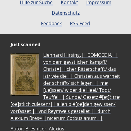
Hilfe zur Suche
Kontakt
Impressum
Datenschutz
Feedback
RSS-Feed
Just scanned
Lienhard Hirsing.|| COMOEDIA ||
von dem geystlichen kampff/
Christ=||licher Ritterschafft/ das
ist/ wie die || Christen aus warheit
der schrifft/ sich legen || m#
[ue]ssen/ wider die Heel/ Todt/
Teuffel || Sünde/ Gesetz #[et]c̃ tr#
[oe]stlich zulesen/|| allen bl#[oe]den gewissen/
vorfasset || vnd Reymweis gestellet || durch
Alexium Bres=||nicerum Cotbusianum.||
Autor: Bresnicer, Alexius