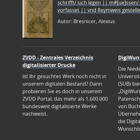
schrifft/ sich legen || m#[ue]ssen/
vorfasset || vnd Reymweis gestel
Autor: Bresnicer, Alexius
ZVDD - Zentrales Verzeichnis
DigiWun
digitalisierter Drucke
Die Nied
Ist Ihr gesuchtes Werk noch nicht in
Universit
unserem digitalen Bestand? Dann
(SUB) bie
probieren Sie es doch in unserem
„DigiWun
ZVDD Portal, das mehr als 1.600.000
Patenscha
bundesweit digitalisierte Werke
von Büch
nachweist.
Übernehm
die Digit
Wunschb