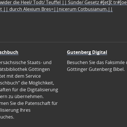
 wider die Heel/ Todt/ Teuffel || Sünde/ Gesetz #[et]c̃ tr#[o
let || durch Alexium Bres=||nicerum Cotbusianum.||
schbuch
Gutenberg Digital
ersächsische Staats- und
Besuchen Sie das Faksimile 
ätsbibliothek Göttingen
Göttinger Gutenberg Bibel.
tet mit dem Service
schbuch” die Möglichkeit,
ften für die Digitalisierung
ern zu übernehmen.
en Sie die Patenschaft für
alisierung Ihres
uches.