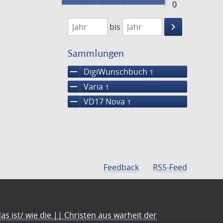
0
1670
1671
keyboard_arrow_right
bis
Suche
einschränke
Sammlungen
remove
DigiWunschbuch
1
remove
Varia
1
remove
VD17 Nova
1
Feedback
RSS-Feed
s ist/ wie die || Christen aus warheit der