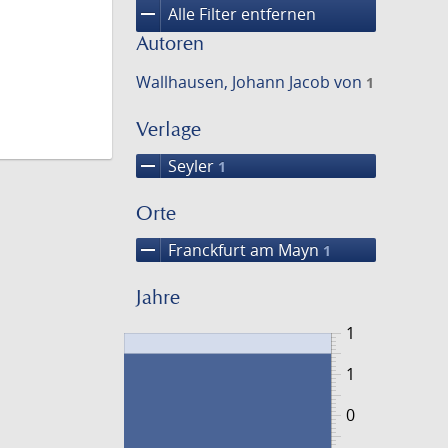
remove
Alle Filter entfernen
Autoren
Wallhausen, Johann Jacob von
1
Verlage
remove
Seyler
1
Orte
remove
Franckfurt am Mayn
1
Jahre
1
1
0