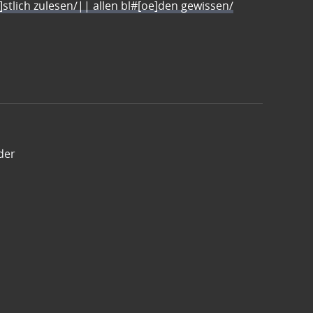
e]stlich zulesen/|| allen bl#[oe]den gewissen/
der