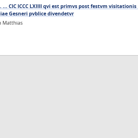
 ... CIC ICCC LXIIII qvi est primvs post festvm visitationi
iae Gesneri pvblice divendetvr
n Matthias