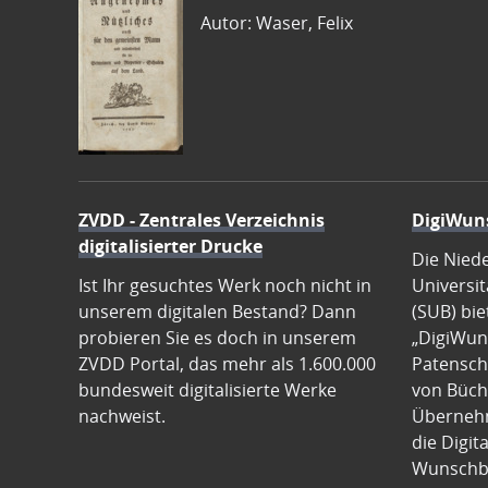
Autor: Waser, Felix
ZVDD - Zentrales Verzeichnis
DigiWun
digitalisierter Drucke
Die Nied
Ist Ihr gesuchtes Werk noch nicht in
Universit
unserem digitalen Bestand? Dann
(SUB) bie
probieren Sie es doch in unserem
„DigiWun
ZVDD Portal, das mehr als 1.600.000
Patenscha
bundesweit digitalisierte Werke
von Büch
nachweist.
Übernehm
die Digit
Wunschb