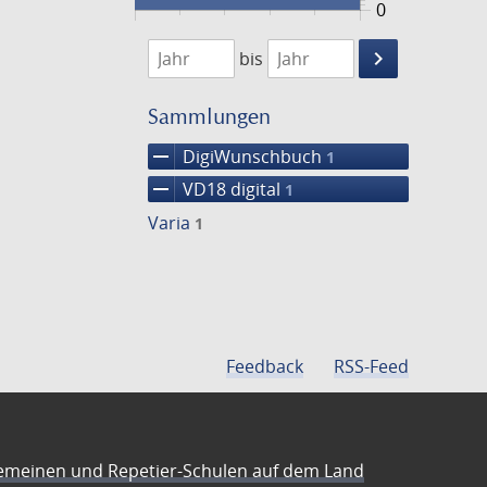
0
1764
1765
keyboard_arrow_right
bis
Suche
einschränke
Sammlungen
remove
DigiWunschbuch
1
remove
VD18 digital
1
Varia
1
Feedback
RSS-Feed
emeinen und Repetier-Schulen auf dem Land