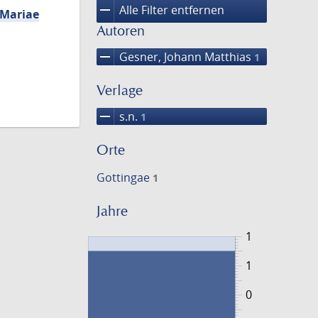
remove
Alle Filter entfernen
s Mariae
Autoren
remove
Gesner, Johann Matthias
1
Verlage
remove
s.n.
1
Orte
Gottingae
1
Jahre
1
1
0