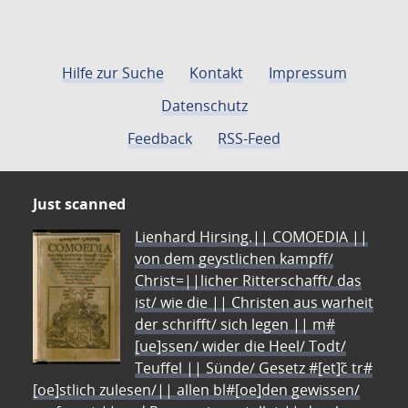
Hilfe zur Suche
Kontakt
Impressum
Datenschutz
Feedback
RSS-Feed
Just scanned
Lienhard Hirsing.|| COMOEDIA ||
von dem geystlichen kampff/
Christ=||licher Ritterschafft/ das
ist/ wie die || Christen aus warheit
der schrifft/ sich legen || m#
[ue]ssen/ wider die Heel/ Todt/
Teuffel || Sünde/ Gesetz #[et]c̃ tr#
[oe]stlich zulesen/|| allen bl#[oe]den gewissen/