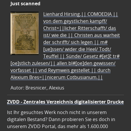
Just scanned
Lienhard Hirsing.|| COMOEDIA ||
von dem geystlichen kampff/
Christ=||licher Ritterschafft/ das
ist/ wie die || Christen aus warheit
der schrifft/ sich legen || m#
[ue]ssen/ wider die Heel/ Todt/
Teuffel || Sünde/ Gesetz #[et]c̃ tr#
[oe]stlich zulesen/|| allen bl#[oe]den gewissen/
vorfasset || vnd Reymweis gestellet || durch
Alexium Bres=||nicerum Cotbusianum.||
Autor: Bresnicer, Alexius
ZVDD - Zentrales Verzeichnis digitalisierter Drucke
Ist Ihr gesuchtes Werk noch nicht in unserem
digitalen Bestand? Dann probieren Sie es doch in
unserem ZVDD Portal, das mehr als 1.600.000