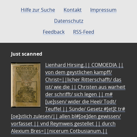
Hilfe zur Suche
Kontakt
Impressum
Datenschutz
Feedback
RSS-Feed
Just scanned
Lienhard Hirsing.|| COMOEDIA ||
von dem geystlichen kampff/
Christ=||licher Ritterschafft/ das
ist/ wie die || Christen aus warheit
der schrifft/ sich legen || m#
[ue]ssen/ wider die Heel/ Todt/
Teuffel || Sünde/ Gesetz #[et]c̃ tr#
[oe]stlich zulesen/|| allen bl#[oe]den gewissen/
vorfasset || vnd Reymweis gestellet || durch
Alexium Bres=||nicerum Cotbusianum.||