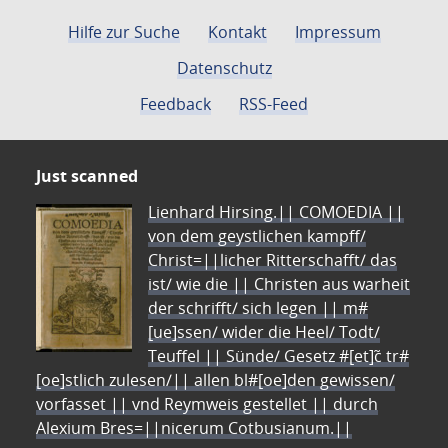
Hilfe zur Suche
Kontakt
Impressum
Datenschutz
Feedback
RSS-Feed
Just scanned
Lienhard Hirsing.|| COMOEDIA ||
von dem geystlichen kampff/
Christ=||licher Ritterschafft/ das
ist/ wie die || Christen aus warheit
der schrifft/ sich legen || m#
[ue]ssen/ wider die Heel/ Todt/
Teuffel || Sünde/ Gesetz #[et]c̃ tr#
[oe]stlich zulesen/|| allen bl#[oe]den gewissen/
vorfasset || vnd Reymweis gestellet || durch
Alexium Bres=||nicerum Cotbusianum.||