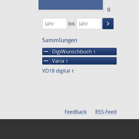
0
1794
1795
keyboard_arrow_right
bis
Suche
einschränke
Sammlungen
remove
DigiWunschbuch
1
remove
Varia
1
VD18 digital
1
Feedback
RSS-Feed