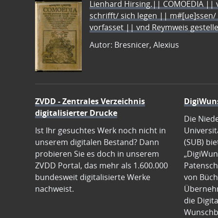
Lienhard Hirsing.|| COMOEDIA || vo
schrifft/ sich legen || m#[ue]ssen/
vorfasset || vnd Reymweis gestel
Autor: Bresnicer, Alexius
ZVDD - Zentrales Verzeichnis
DigiWun
digitalisierter Drucke
Die Nied
Ist Ihr gesuchtes Werk noch nicht in
Universit
unserem digitalen Bestand? Dann
(SUB) bie
probieren Sie es doch in unserem
„DigiWun
ZVDD Portal, das mehr als 1.600.000
Patenscha
bundesweit digitalisierte Werke
von Büch
nachweist.
Übernehm
die Digit
Wunschb