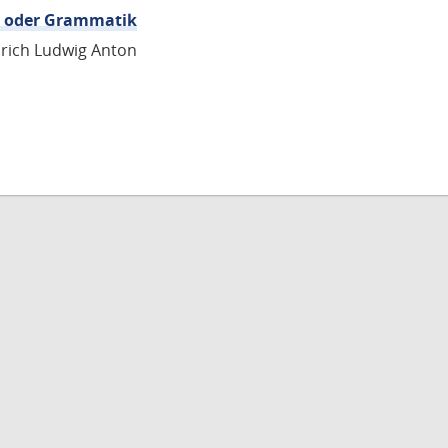
re oder Grammatik
edrich Ludwig Anton