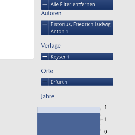
remove
Alle Filter entfernen
Autoren
remove
Pistorius, Friedrich Ludwig
Anton
1
Verlage
remove
Keyser
1
Orte
remove
Erfurt
1
Jahre
1
1
0