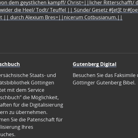
n dem geystlichen kampff/ Christ=||licher Ritterschafft/ da
 wider die Heel/ Todt/ Teuffel || Sünde/ Gesetz #[et]c̃ tr#[o
let || durch Alexium Bres=||nicerum Cotbusianum.||
schbuch
Gutenberg Digital
ersächsische Staats- und
Besuchen Sie das Faksimile 
ätsbibliothek Göttingen
Göttinger Gutenberg Bibel.
tet mit dem Service
schbuch” die Möglichkeit,
ften für die Digitalisierung
ern zu übernehmen.
en Sie die Patenschaft für
alisierung Ihres
uches.