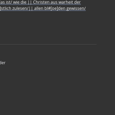
s ist/ wie die || Christen aus warheit der
e]stlich zulesen/|| allen bl#[oe]den gewissen/
der