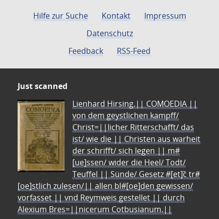
Hilfe zur Suche
Kontakt
Impressum
Datenschutz
Feedback
RSS-Feed
Just scanned
Lienhard Hirsing.|| COMOEDIA ||
von dem geystlichen kampff/
Christ=||licher Ritterschafft/ das
ist/ wie die || Christen aus warheit
der schrifft/ sich legen || m#
[ue]ssen/ wider die Heel/ Todt/
Teuffel || Sünde/ Gesetz #[et]c̃ tr#
[oe]stlich zulesen/|| allen bl#[oe]den gewissen/
vorfasset || vnd Reymweis gestellet || durch
Alexium Bres=||nicerum Cotbusianum.||