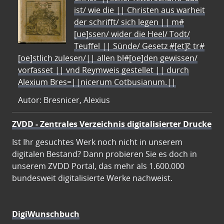
ist/ wie die || Christen aus warheit
der schrifft/ sich legen || m#
[ue]ssen/ wider die Heel/ Todt/
Teuffel || Sünde/ Gesetz #[et]c̃ tr#
[oe]stlich zulesen/|| allen bl#[oe]den gewissen/
vorfasset || vnd Reymweis gestellet || durch
Alexium Bres=||nicerum Cotbusianum.||
Autor: Bresnicer, Alexius
ZVDD - Zentrales Verzeichnis digitalisierter Drucke
Ist Ihr gesuchtes Werk noch nicht in unserem
digitalen Bestand? Dann probieren Sie es doch in
unserem ZVDD Portal, das mehr als 1.600.000
bundesweit digitalisierte Werke nachweist.
DigiWunschbuch