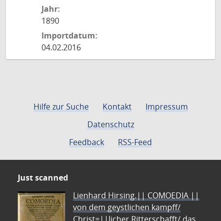
Jahr:
1890
Importdatum:
04.02.2016
Hilfe zur Suche
Kontakt
Impressum
Datenschutz
Feedback
RSS-Feed
Just scanned
Lienhard Hirsing.|| COMOEDIA ||
von dem geystlichen kampff/
Christ=||licher Ritterschafft/ das