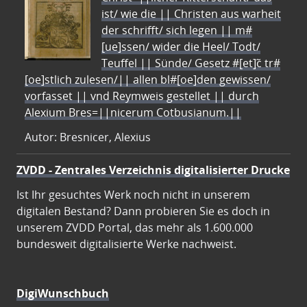
ist/ wie die || Christen aus warheit
der schrifft/ sich legen || m#
[ue]ssen/ wider die Heel/ Todt/
Teuffel || Sünde/ Gesetz #[et]c̃ tr#
[oe]stlich zulesen/|| allen bl#[oe]den gewissen/
vorfasset || vnd Reymweis gestellet || durch
Alexium Bres=||nicerum Cotbusianum.||
Autor: Bresnicer, Alexius
ZVDD - Zentrales Verzeichnis digitalisierter Drucke
Ist Ihr gesuchtes Werk noch nicht in unserem
digitalen Bestand? Dann probieren Sie es doch in
unserem ZVDD Portal, das mehr als 1.600.000
bundesweit digitalisierte Werke nachweist.
DigiWunschbuch