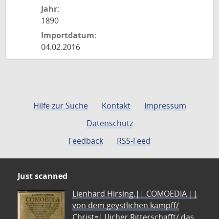
Jahr:
1890
Importdatum:
04.02.2016
Hilfe zur Suche
Kontakt
Impressum
Datenschutz
Feedback
RSS-Feed
Just scanned
Lienhard Hirsing.|| COMOEDIA ||
von dem geystlichen kampff/
Christ=||licher Ritterschafft/ das