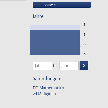
remove
Lipsiae
1
Jahre
1
1
0
0
1701
1702
keyboard_arrow_right
bis
Suche
einschränke
Sammlungen
FID Mathematik
1
vd18 digital
1