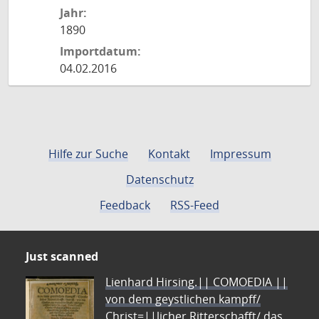
Jahr:
1890
Importdatum:
04.02.2016
Hilfe zur Suche
Kontakt
Impressum
Datenschutz
Feedback
RSS-Feed
Just scanned
Lienhard Hirsing.|| COMOEDIA ||
von dem geystlichen kampff/
Christ=||licher Ritterschafft/ das