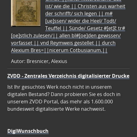
ist/ wie die || Christen aus warheit
der schrifft/ sich legen || m#
[ue]ssen/ wider die Heel/ Todt/
Teuffel || Sünde/ Gesetz #[et]c̃ tr#
[oe]stlich zulesen/|| allen bl#[oe]den gewissen/
vorfasset || vnd Reymweis gestellet || durch
Alexium Bres=||nicerum Cotbusianum.||
Autor: Bresnicer, Alexius
ZVDD - Zentrales Verzeichnis digitalisierter Drucke
Ist Ihr gesuchtes Werk noch nicht in unserem
digitalen Bestand? Dann probieren Sie es doch in
unserem ZVDD Portal, das mehr als 1.600.000
bundesweit digitalisierte Werke nachweist.
DigiWunschbuch