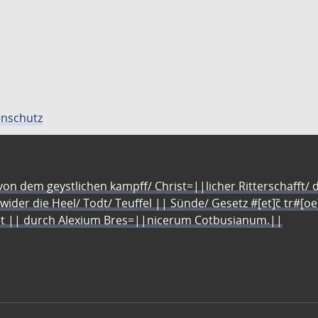
nschutz
n dem geystlichen kampff/ Christ=||licher Ritterschafft/ da
 wider die Heel/ Todt/ Teuffel || Sünde/ Gesetz #[et]c̃ tr#[o
let || durch Alexium Bres=||nicerum Cotbusianum.||