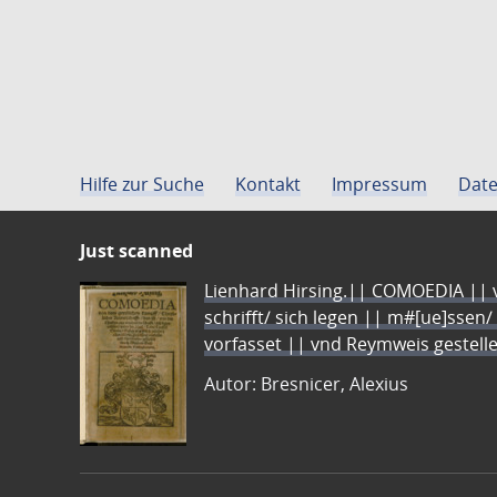
Hilfe zur Suche
Kontakt
Impressum
Date
Just scanned
Lienhard Hirsing.|| COMOEDIA || vo
schrifft/ sich legen || m#[ue]ssen/
vorfasset || vnd Reymweis gestel
Autor: Bresnicer, Alexius