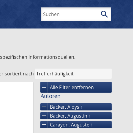
search
Suchen
spezifischen Informationsquellen.
er
sortiert nach
remove
Alle Filter entfernen
Autoren
remove
Backer, Aloys
1
remove
Backer, Augustin
1
remove
Carayon, Auguste
1