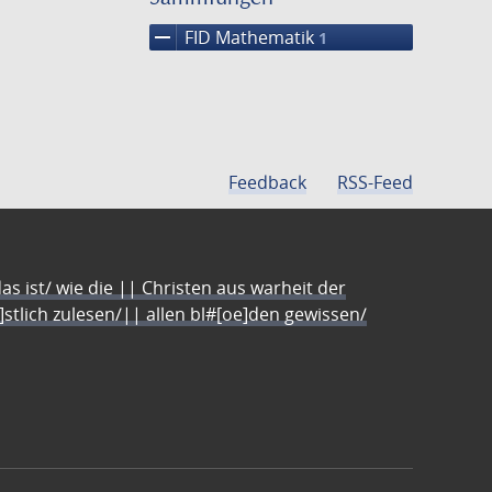
remove
FID Mathematik
1
Feedback
RSS-Feed
s ist/ wie die || Christen aus warheit der
e]stlich zulesen/|| allen bl#[oe]den gewissen/