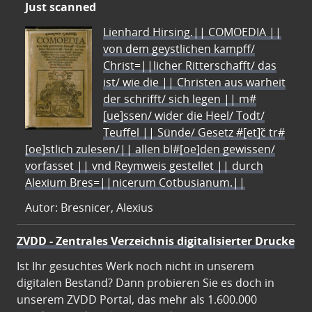
Just scanned
Lienhard Hirsing.|| COMOEDIA ||
von dem geystlichen kampff/
Christ=||licher Ritterschafft/ das
ist/ wie die || Christen aus warheit
der schrifft/ sich legen || m#
[ue]ssen/ wider die Heel/ Todt/
Teuffel || Sünde/ Gesetz #[et]c̃ tr#
[oe]stlich zulesen/|| allen bl#[oe]den gewissen/
vorfasset || vnd Reymweis gestellet || durch
Alexium Bres=||nicerum Cotbusianum.||
Autor: Bresnicer, Alexius
ZVDD - Zentrales Verzeichnis digitalisierter Drucke
Ist Ihr gesuchtes Werk noch nicht in unserem
digitalen Bestand? Dann probieren Sie es doch in
unserem ZVDD Portal, das mehr als 1.600.000