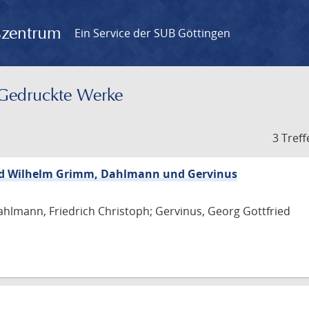
gszentrum
Ein Service der SUB Göttingen
– Gedruckte Werke
3 Treff
nd Wilhelm Grimm, Dahlmann und Gervinus
hlmann, Friedrich Christoph; Gervinus, Georg Gottfried