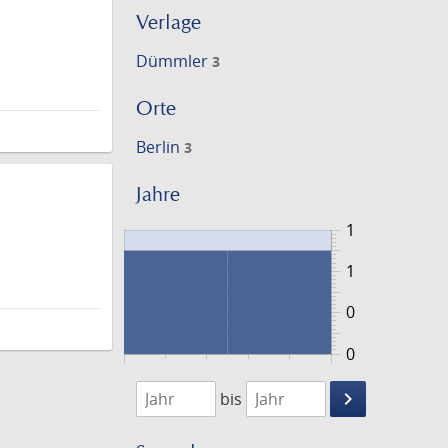
Verlage
Dümmler
3
Orte
Berlin
3
Jahre
1
1
0
0
1885
1887
keyboard_arrow_right
bis
Suche
einschränke