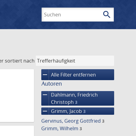
search
Suchen
er
sortiert nach
remove
Alle Filter entfernen
Autoren
remove
Dahlmann, Friedrich
Christoph
3
remove
Grimm, Jacob
3
Gervinus, Georg Gottfried
3
Grimm, Wilhelm
3