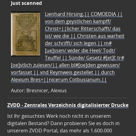
Just scanned
Lienhard Hirsing.|| COMOEDIA ||
von dem geystlichen kampff/
Christ=||licher Ritterschafft/ das
ist/ wie die || Christen aus warheit
der schrifft/ sich legen || m#
[ue]ssen/ wider die Heel/ Todt/
Teuffel || Sünde/ Gesetz #[et]c̃ tr#
[oe]stlich zulesen/|| allen bl#[oe]den gewissen/
vorfasset || vnd Reymweis gestellet || durch
Alexium Bres=||nicerum Cotbusianum.||
Autor: Bresnicer, Alexius
ZVDD - Zentrales Verzeichnis digitalisierter Drucke
Ist Ihr gesuchtes Werk noch nicht in unserem
digitalen Bestand? Dann probieren Sie es doch in
unserem ZVDD Portal, das mehr als 1.600.000