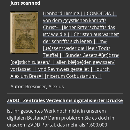
Just scanned
Lienhard Hirsing.|| COMOEDIA ||
von dem geystlichen kampff/
Christ=||licher Ritterschafft/ das
ist/ wie die || Christen aus warheit
der schrifft/ sich legen || m#
[ue]ssen/ wider die Heel/ Todt/
Teuffel || Sünde/ Gesetz #[et]c̃ tr#
[oe]stlich zulesen/|| allen bl#[oe]den gewissen/
vorfasset || vnd Reymweis gestellet || durch
Alexium Bres=||nicerum Cotbusianum.||
Autor: Bresnicer, Alexius
ZVDD - Zentrales Verzeichnis digitalisierter Drucke
Ist Ihr gesuchtes Werk noch nicht in unserem
digitalen Bestand? Dann probieren Sie es doch in
unserem ZVDD Portal, das mehr als 1.600.000