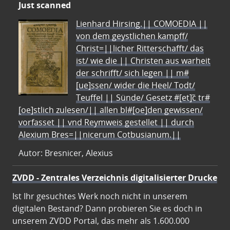
Just scanned
Lienhard Hirsing.|| COMOEDIA ||
von dem geystlichen kampff/
Christ=||licher Ritterschafft/ das
ist/ wie die || Christen aus warheit
der schrifft/ sich legen || m#
[ue]ssen/ wider die Heel/ Todt/
Teuffel || Sünde/ Gesetz #[et]c̃ tr#
[oe]stlich zulesen/|| allen bl#[oe]den gewissen/
vorfasset || vnd Reymweis gestellet || durch
Alexium Bres=||nicerum Cotbusianum.||
Autor: Bresnicer, Alexius
ZVDD - Zentrales Verzeichnis digitalisierter Drucke
Ist Ihr gesuchtes Werk noch nicht in unserem
digitalen Bestand? Dann probieren Sie es doch in
unserem ZVDD Portal, das mehr als 1.600.000