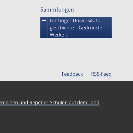
Suche
einschränke
Sammlungen
remove
Göttinger Universitäts­
geschichte – Gedruckte
Werke
3
Feedback
RSS-Feed
emeinen und Repetier-Schulen auf dem Land