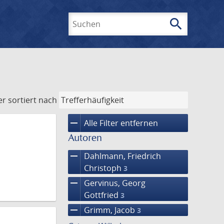
search
Suchen
er
sortiert nach
remove
Alle Filter entfernen
Autoren
remove
Dahlmann, Friedrich
Christoph
3
remove
Gervinus, Georg
Gottfried
3
remove
Grimm, Jacob
3