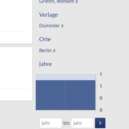
Grimm, Wilhelm
3
Verlage
Dümmler
3
Orte
Berlin
3
Jahre
1
1
0
0
1885
1887
keyboard_arrow_right
bis