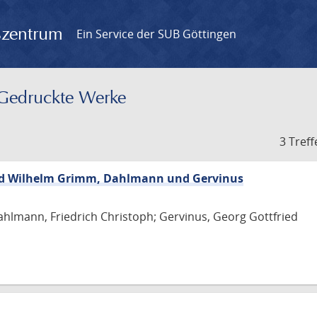
gszentrum
Ein Service der SUB Göttingen
– Gedruckte Werke
3 Treff
nd Wilhelm Grimm, Dahlmann und Gervinus
hlmann, Friedrich Christoph; Gervinus, Georg Gottfried