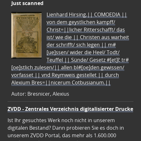
Just scanned
Lienhard Hirsing.|| COMOEDIA ||
von dem geystlichen kampff/
Christ=||licher Ritterschafft/ das
ist/ wie die || Christen aus warheit
der schrifft/ sich legen || m#
[ue]ssen/ wider die Heel/ Todt/
Teuffel || Sünde/ Gesetz #[et]c̃ tr#
[oe]stlich zulesen/|| allen bl#[oe]den gewissen/
vorfasset || vnd Reymweis gestellet || durch
Alexium Bres=||nicerum Cotbusianum.||
Autor: Bresnicer, Alexius
ZVDD - Zentrales Verzeichnis digitalisierter Drucke
Ist Ihr gesuchtes Werk noch nicht in unserem
digitalen Bestand? Dann probieren Sie es doch in
unserem ZVDD Portal, das mehr als 1.600.000