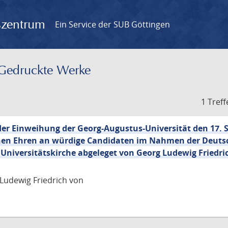
gszentrum
Ein Service der SUB Göttingen
– Gedruckte Werke
1 Treff
er Einweihung der Georg-Augustus-Universität den 17. S
hen Ehren an würdige Candidaten im Nahmen der Deuts
r Universitätskirche abgeleget von Georg Ludewig Friedri
Ludewig Friedrich von