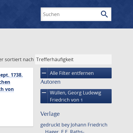
search
Suchen
er
sortiert nach
remove
Alle Filter entfernen
ept. 1738.
Autoren
chen
ch von
remove
Wüllen, Georg Ludewig
Friedrich von
1
Verlage
gedruckt bey Johann Friedrich
Hager, E.E. Raths-