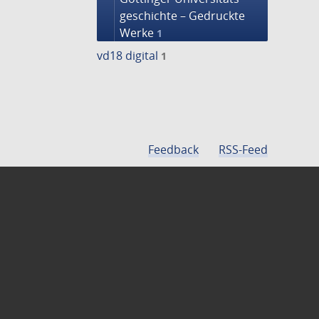
geschichte – Gedruckte
Werke
1
vd18 digital
1
Feedback
RSS-Feed