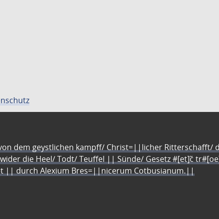
nschutz
n dem geystlichen kampff/ Christ=||licher Ritterschafft/ da
 wider die Heel/ Todt/ Teuffel || Sünde/ Gesetz #[et]c̃ tr#[o
let || durch Alexium Bres=||nicerum Cotbusianum.||