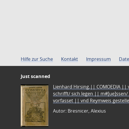
Hilfe zur Suche
Kontakt
Impressum
Date
Just scanned
Lienhard Hirsing.|| COMOEDIA || vo
schrifft/ sich legen || m#[ue]ssen/
vorfasset || vnd Reymweis gestel
Autor: Bresnicer, Alexius