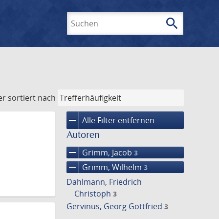
search
Suchen
er
sortiert nach
remove
Alle Filter entfernen
Autoren
remove
Grimm, Jacob
3
remove
Grimm, Wilhelm
3
Dahlmann, Friedrich
Christoph
3
Gervinus, Georg Gottfried
3