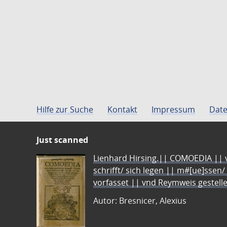
Hilfe zur Suche
Kontakt
Impressum
Date
Just scanned
Lienhard Hirsing.|| COMOEDIA || vo
schrifft/ sich legen || m#[ue]ssen/
vorfasset || vnd Reymweis gestel
Autor: Bresnicer, Alexius