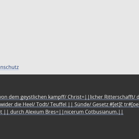
nschutz
n dem geystlichen kampff/ Christ=||licher Ritterschafft/ da
 wider die Heel/ Todt/ Teuffel || Sünde/ Gesetz #[et]c̃ tr#[o
let || durch Alexium Bres=||nicerum Cotbusianum.||