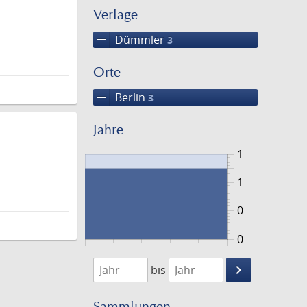
Verlage
remove
Dümmler
3
Orte
remove
Berlin
3
Jahre
1
1
0
0
1885
1887
keyboard_arrow_right
bis
Suche
einschränke
Sammlungen