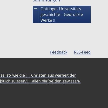
remove
Göttinger Universitäts­
geschichte – Gedruckte
Werke
3
Feedback
RSS-Feed
s ist/ wie die || Christen aus warheit der
e]stlich zulesen/|| allen bl#[oe]den gewissen/