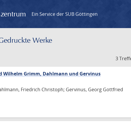
gszentrum
Ein Service der SUB Göttingen
– Gedruckte Werke
3 Treff
nd Wilhelm Grimm, Dahlmann und Gervinus
hlmann, Friedrich Christoph; Gervinus, Georg Gottfried