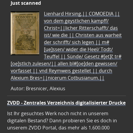
Just scanned
Lienhard Hirsing.|| COMOEDIA ||
von dem geystlichen kampff/
Christ=||licher Ritterschafft/ das
ist/ wie die || Christen aus warheit
der schrifft/ sich legen || m#
[ue]ssen/ wider die Heel/ Todt/
Teuffel || Sünde/ Gesetz #[et]c̃ tr#
[oe]stlich zulesen/|| allen bl#[oe]den gewissen/
vorfasset || vnd Reymweis gestellet || durch
Alexium Bres=||nicerum Cotbusianum.||
Autor: Bresnicer, Alexius
ZVDD - Zentrales Verzeichnis digitalisierter Drucke
Ist Ihr gesuchtes Werk noch nicht in unserem
digitalen Bestand? Dann probieren Sie es doch in
unserem ZVDD Portal, das mehr als 1.600.000