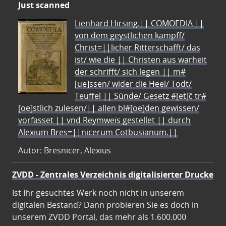
Just scanned
Lienhard Hirsing.|| COMOEDIA ||
von dem geystlichen kampff/
Christ=||licher Ritterschafft/ das
ist/ wie die || Christen aus warheit
der schrifft/ sich legen || m#
[ue]ssen/ wider die Heel/ Todt/
Teuffel || Sünde/ Gesetz #[et]c̃ tr#
[oe]stlich zulesen/|| allen bl#[oe]den gewissen/
vorfasset || vnd Reymweis gestellet || durch
Alexium Bres=||nicerum Cotbusianum.||
Autor: Bresnicer, Alexius
ZVDD - Zentrales Verzeichnis digitalisierter Drucke
Ist Ihr gesuchtes Werk noch nicht in unserem
digitalen Bestand? Dann probieren Sie es doch in
unserem ZVDD Portal, das mehr als 1.600.000