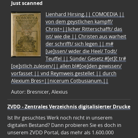
Just scanned
Lienhard Hirsing.|| COMOEDIA ||
von dem geystlichen kampff/
Christ=||licher Ritterschafft/ das
ist/ wie die || Christen aus warheit
der schrifft/ sich legen || m#
[ue]ssen/ wider die Heel/ Todt/
Teuffel || Sünde/ Gesetz #[et]c̃ tr#
[oe]stlich zulesen/|| allen bl#[oe]den gewissen/
vorfasset || vnd Reymweis gestellet || durch
Alexium Bres=||nicerum Cotbusianum.||
Autor: Bresnicer, Alexius
ZVDD - Zentrales Verzeichnis digitalisierter Drucke
Ist Ihr gesuchtes Werk noch nicht in unserem
digitalen Bestand? Dann probieren Sie es doch in
unserem ZVDD Portal, das mehr als 1.600.000