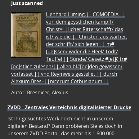
Just scanned
Lienhard Hirsing.|| COMOEDIA ||
von dem geystlichen kampff/
Christ=||licher Ritterschafft/ das
ist/ wie die || Christen aus warheit
der schrifft/ sich legen || m#
[ue]ssen/ wider die Heel/ Todt/
Teuffel || Sünde/ Gesetz #[et]c̃ tr#
[oe]stlich zulesen/|| allen bl#[oe]den gewissen/
vorfasset || vnd Reymweis gestellet || durch
Alexium Bres=||nicerum Cotbusianum.||
Autor: Bresnicer, Alexius
ZVDD - Zentrales Verzeichnis digitalisierter Drucke
Ist Ihr gesuchtes Werk noch nicht in unserem
digitalen Bestand? Dann probieren Sie es doch in
unserem ZVDD Portal, das mehr als 1.600.000