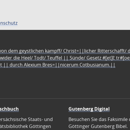
nschutz
n dem geystlichen kampff/ Christ=||licher Ritterschafft/ da
 wider die Heel/ Todt/ Teuffel || Sünde/ Gesetz #[et]c̃ tr#[o
let || durch Alexium Bres=||nicerum Cotbusianum.||
schbuch
Gutenberg Digital
ersächsische Staats- und
Besuchen Sie das Faksimile 
ätsbibliothek Göttingen
Göttinger Gutenberg Bibel.