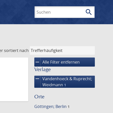
search
Suchen
er
sortiert nach
remove
Alle Filter entfernen
Verlage
remove
Vandenhoeck & Ruprecht;
Weidmann
1
Orte
Göttingen; Berlin
1