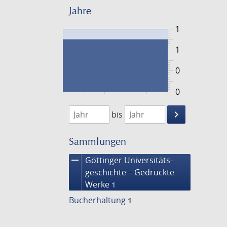
Jahre
1
1
0
0
1802
1803
keyboard_arrow_right
bis
Suche
einschränke
Sammlungen
remove
Göttinger Universitäts­
geschichte – Gedruckte
Werke
1
Bucherhaltung
1