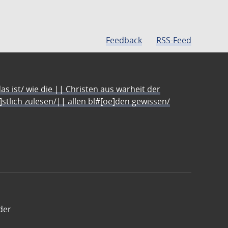
Feedback
RSS-Feed
s ist/ wie die || Christen aus warheit der
e]stlich zulesen/|| allen bl#[oe]den gewissen/
der