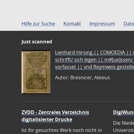
Hilfe zur Suche
Kontakt
Impressum
Date
Just scanned
Lienhard Hirsing.|| COMOEDIA || vo
schrifft/ sich legen || m#[ue]ssen/
vorfasset || vnd Reymweis gestel
Autor: Bresnicer, Alexius
ZVDD - Zentrales Verzeichnis
DigiWun
digitalisierter Drucke
Die Nied
Ist Ihr gesuchtes Werk noch nicht in
Universit