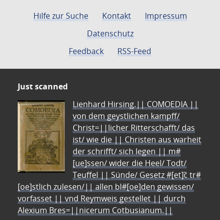
Hilfe zur Suche
Kontakt
Impressum
Datenschutz
Feedback
RSS-Feed
Just scanned
Lienhard Hirsing.|| COMOEDIA ||
von dem geystlichen kampff/
Christ=||licher Ritterschafft/ das
ist/ wie die || Christen aus warheit
der schrifft/ sich legen || m#
[ue]ssen/ wider die Heel/ Todt/
Teuffel || Sünde/ Gesetz #[et]c̃ tr#
[oe]stlich zulesen/|| allen bl#[oe]den gewissen/
vorfasset || vnd Reymweis gestellet || durch
Alexium Bres=||nicerum Cotbusianum.||