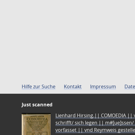
Hilfe zur Suche
Kontakt
Impressum
Date
Just scanned
Lienhard Hirsing.|| COMOEDIA || vo
schrifft/ sich legen || m#[ue]ssen/
vorfasset || vnd Reymweis gestel