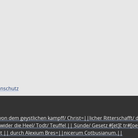
nschutz
n dem geystlichen kampff/ Christ=||licher Ritterschafft/ da
 wider die Heel/ Todt/ Teuffel || Sünde/ Gesetz #[et]c̃ tr#[o
let || durch Alexium Bres=||nicerum Cotbusianum.||