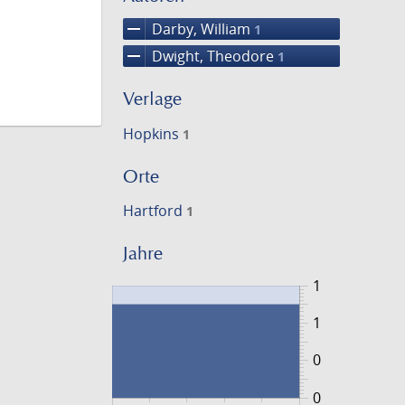
remove
Darby, William
1
remove
Dwight, Theodore
1
Verlage
Hopkins
1
Orte
Hartford
1
Jahre
1
1
0
0