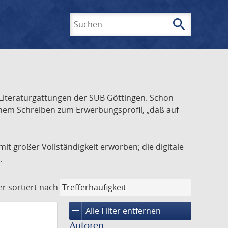
search
Suchen
Literaturgattungen der SUB Göttingen. Schon
inem Schreiben zum Erwerbungsprofil, „daß auf
it großer Vollständigkeit erworben; die digitale
.
er
sortiert nach
remove
Alle Filter entfernen
Autoren