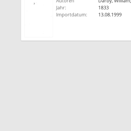
Autoren
Darby, William
Jahr:
1833
Importdatum:
13.08.1999