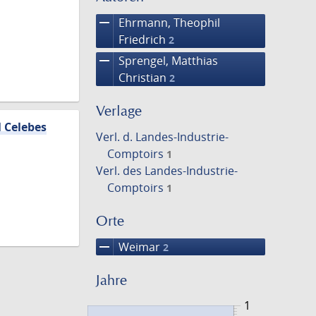
remove
Ehrmann, Theophil
Friedrich
2
remove
Sprengel, Matthias
Christian
2
Verlage
l Celebes
Verl. d. Landes-Industrie-
Comptoirs
1
Verl. des Landes-Industrie-
Comptoirs
1
Orte
remove
Weimar
2
Jahre
1