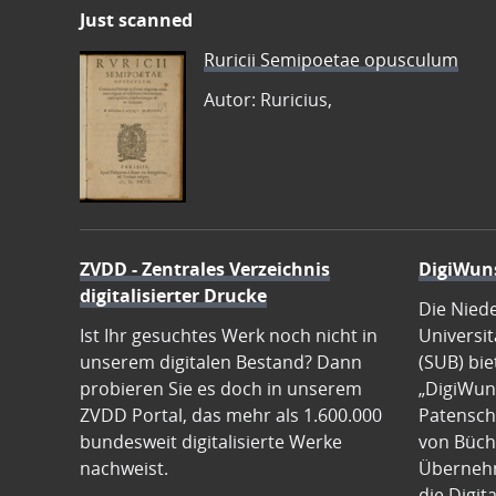
Just scanned
Ruricii Semipoetae opusculum
Autor: Ruricius,
ZVDD - Zentrales Verzeichnis
DigiWun
digitalisierter Drucke
Die Nied
Ist Ihr gesuchtes Werk noch nicht in
Universit
unserem digitalen Bestand? Dann
(SUB) bie
probieren Sie es doch in unserem
„DigiWun
ZVDD Portal, das mehr als 1.600.000
Patenscha
bundesweit digitalisierte Werke
von Büch
nachweist.
Übernehm
die Digit