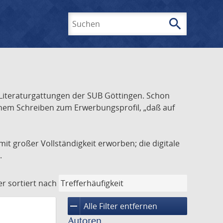
search
Suchen
Literaturgattungen der SUB Göttingen. Schon
inem Schreiben zum Erwerbungsprofil, „daß auf
it großer Vollständigkeit erworben; die digitale
.
er
sortiert nach
remove
Alle Filter entfernen
Autoren