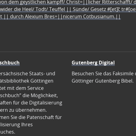
n dem geystlichen kampff/ Christ=||licher Ritterschafft/ da
 wider die Heel/ Todt/ Teuffel || Sünde/ Gesetz #[et]c̃ tr#[o
let || durch Alexium Bres=||nicerum Cotbusianum.||
schbuch
Gutenberg Digital
ersächsische Staats- und
Besuchen Sie das Faksimile 
ätsbibliothek Göttingen
Göttinger Gutenberg Bibel.
tet mit dem Service
schbuch” die Möglichkeit,
ften für die Digitalisierung
ern zu übernehmen.
en Sie die Patenschaft für
alisierung Ihres
uches.