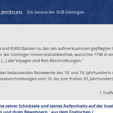
gszentrum
Ein Service der SUB Göttingen
t rund 8.000 Bänden zu den am aufmerksamsten gepflegten 
 der Göttinger Universitätsbibliothek, wünschte 1748 in e
[...] alle Voyages und Reis Beschreibungen."
 der bedeutenden Reisewerke des 18. und 19. Jahrhunderts m
 Reisebeschreibungen vom 16. bis zum frühen 20. Jahrhundert
1 Treff
e seiner Schicksale und seines Aufenthalts auf der Inse
n und ihren Bewohnern ; aus dem Englischen /