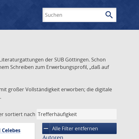
search
Suchen
Literaturgattungen der SUB Göttingen. Schon
inem Schreiben zum Erwerbungsprofil, „daß auf
it großer Vollständigkeit erworben; die digitale
.
er
sortiert nach
remove
Alle Filter entfernen
l Celebes
Autoren