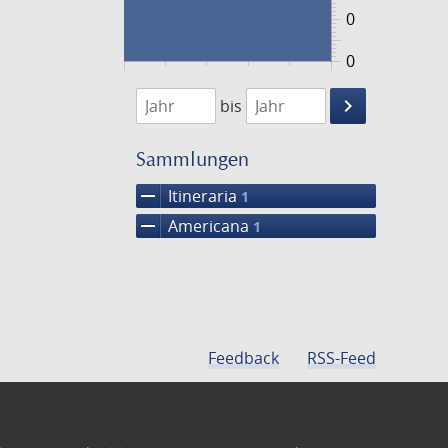
0
0
1806
1807
keyboard_arrow_right
bis
Suche
einschränke
Sammlungen
remove
Itineraria
1
remove
Americana
1
Feedback
RSS-Feed