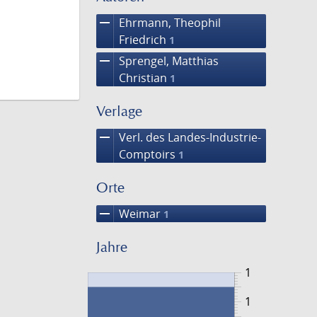
remove
Ehrmann, Theophil
Friedrich
1
remove
Sprengel, Matthias
Christian
1
Verlage
remove
Verl. des Landes-Industrie-
Comptoirs
1
Orte
remove
Weimar
1
Jahre
1
1