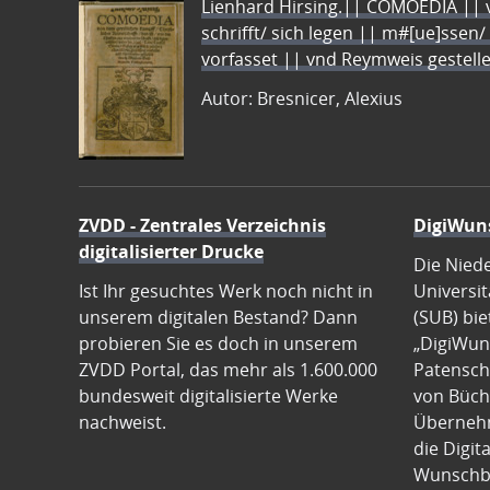
Lienhard Hirsing.|| COMOEDIA || vo
schrifft/ sich legen || m#[ue]ssen/
vorfasset || vnd Reymweis gestel
Autor: Bresnicer, Alexius
ZVDD - Zentrales Verzeichnis
DigiWun
digitalisierter Drucke
Die Nied
Ist Ihr gesuchtes Werk noch nicht in
Universit
unserem digitalen Bestand? Dann
(SUB) bie
probieren Sie es doch in unserem
„DigiWun
ZVDD Portal, das mehr als 1.600.000
Patenscha
bundesweit digitalisierte Werke
von Büch
nachweist.
Übernehm
die Digit
Wunschb