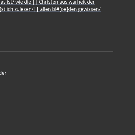
s ist/ wie die || Christen aus warheit der
e]stlich zulesen/|| allen bl#[oe]den gewissen/
der