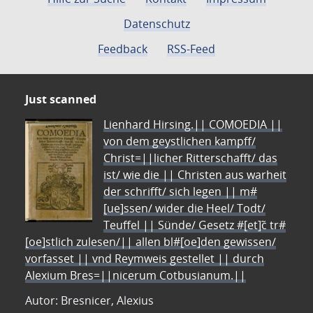
Datenschutz
Feedback
RSS-Feed
Just scanned
Lienhard Hirsing.|| COMOEDIA ||
von dem geystlichen kampff/
Christ=||licher Ritterschafft/ das
ist/ wie die || Christen aus warheit
der schrifft/ sich legen || m#
[ue]ssen/ wider die Heel/ Todt/
Teuffel || Sünde/ Gesetz #[et]c̃ tr#
[oe]stlich zulesen/|| allen bl#[oe]den gewissen/
vorfasset || vnd Reymweis gestellet || durch
Alexium Bres=||nicerum Cotbusianum.||
Autor: Bresnicer, Alexius