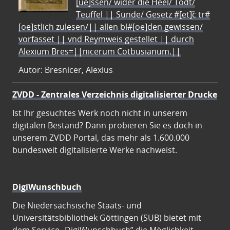
[ue]ssen/ wider die Heel/ Todt/
Teuffel || Sünde/ Gesetz #[et]c̃ tr#
[oe]stlich zulesen/|| allen bl#[oe]den gewissen/
vorfasset || vnd Reymweis gestellet || durch
Alexium Bres=||nicerum Cotbusianum.||
Autor: Bresnicer, Alexius
ZVDD - Zentrales Verzeichnis digitalisierter Drucke
Ist Ihr gesuchtes Werk noch nicht in unserem
digitalen Bestand? Dann probieren Sie es doch in
unserem ZVDD Portal, das mehr als 1.600.000
bundesweit digitalisierte Werke nachweist.
DigiWunschbuch
Die Niedersächsische Staats- und
Universitätsbibliothek Göttingen (SUB) bietet mit