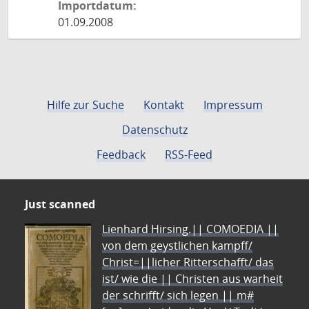
Importdatum:
01.09.2008
Hilfe zur Suche
Kontakt
Impressum
Datenschutz
Feedback
RSS-Feed
Just scanned
Lienhard Hirsing.|| COMOEDIA ||
von dem geystlichen kampff/
Christ=||licher Ritterschafft/ das
ist/ wie die || Christen aus warheit
der schrifft/ sich legen || m#