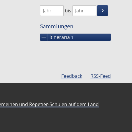
1926
1927
keyboard_arrow_right
bis
Suche
einschränke
Sammlungen
remove
Itineraria
1
Feedback
RSS-Feed
emeinen und Repetier-Schulen auf dem Land