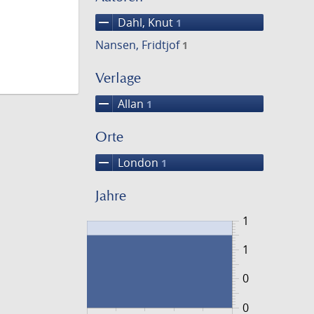
remove
Dahl, Knut
1
Nansen, Fridtjof
1
Verlage
remove
Allan
1
Orte
remove
London
1
Jahre
1
1
0
0