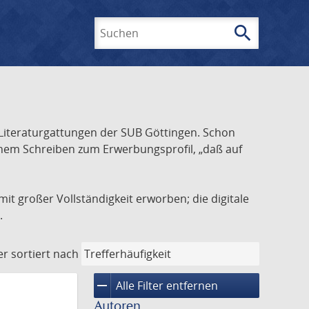
search
Suchen
Literaturgattungen der SUB Göttingen. Schon
inem Schreiben zum Erwerbungsprofil, „daß auf
it großer Vollständigkeit erworben; die digitale
.
er
sortiert nach
remove
Alle Filter entfernen
Autoren