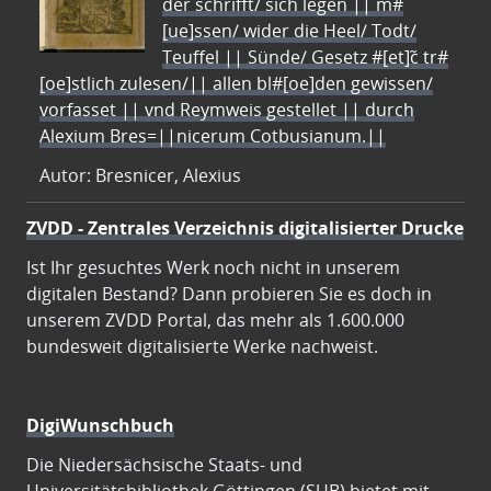
der schrifft/ sich legen || m#
[ue]ssen/ wider die Heel/ Todt/
Teuffel || Sünde/ Gesetz #[et]c̃ tr#
[oe]stlich zulesen/|| allen bl#[oe]den gewissen/
vorfasset || vnd Reymweis gestellet || durch
Alexium Bres=||nicerum Cotbusianum.||
Autor: Bresnicer, Alexius
ZVDD - Zentrales Verzeichnis digitalisierter Drucke
Ist Ihr gesuchtes Werk noch nicht in unserem
digitalen Bestand? Dann probieren Sie es doch in
unserem ZVDD Portal, das mehr als 1.600.000
bundesweit digitalisierte Werke nachweist.
DigiWunschbuch
Die Niedersächsische Staats- und