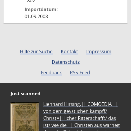
1802
Importdatum:
01.09.2008
Hilfe zur Suche
Kontakt
Impressum
Datenschutz
Feedback
RSS-Feed
Just scanned
Lienhard Hirsing.|| COMOEDIA ||
von dem geystlichen kampff/
Christ=||licher Ritterschafft/ das
ist/ wie die || Christen aus warheit