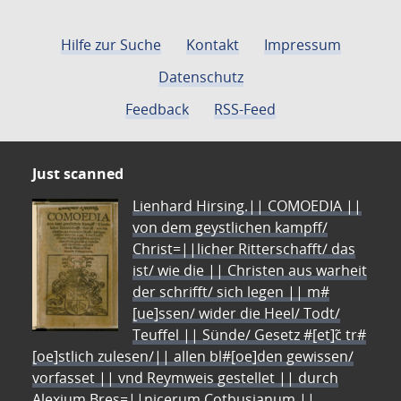
Hilfe zur Suche
Kontakt
Impressum
Datenschutz
Feedback
RSS-Feed
Just scanned
Lienhard Hirsing.|| COMOEDIA ||
von dem geystlichen kampff/
Christ=||licher Ritterschafft/ das
ist/ wie die || Christen aus warheit
der schrifft/ sich legen || m#
[ue]ssen/ wider die Heel/ Todt/
Teuffel || Sünde/ Gesetz #[et]c̃ tr#
[oe]stlich zulesen/|| allen bl#[oe]den gewissen/
vorfasset || vnd Reymweis gestellet || durch
Alexium Bres=||nicerum Cotbusianum.||