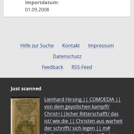
Importdatum:
01.09.2008
Hilfe zur Suche
Kontakt
Impressum
Datenschutz
Feedback
RSS-Feed
Just scanned
Lienhard Hirsing.|| COMOEDIA ||
von dem geystlichen kampff/
Christ=||licher Ritterschafft/ das
ist/ wie die || Christen aus warheit
der schrifft/ sich legen || m#