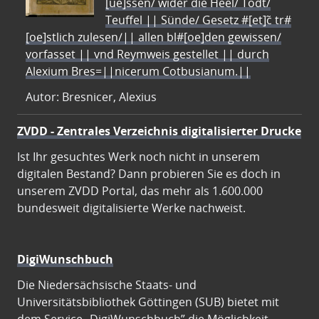
[ue]ssen/ wider die Heel/ Todt/
Teuffel || Sünde/ Gesetz #[et]c̃ tr#
[oe]stlich zulesen/|| allen bl#[oe]den gewissen/
vorfasset || vnd Reymweis gestellet || durch
Alexium Bres=||nicerum Cotbusianum.||
Autor: Bresnicer, Alexius
ZVDD - Zentrales Verzeichnis digitalisierter Drucke
Ist Ihr gesuchtes Werk noch nicht in unserem
digitalen Bestand? Dann probieren Sie es doch in
unserem ZVDD Portal, das mehr als 1.600.000
bundesweit digitalisierte Werke nachweist.
DigiWunschbuch
Die Niedersächsische Staats- und
Universitätsbibliothek Göttingen (SUB) bietet mit