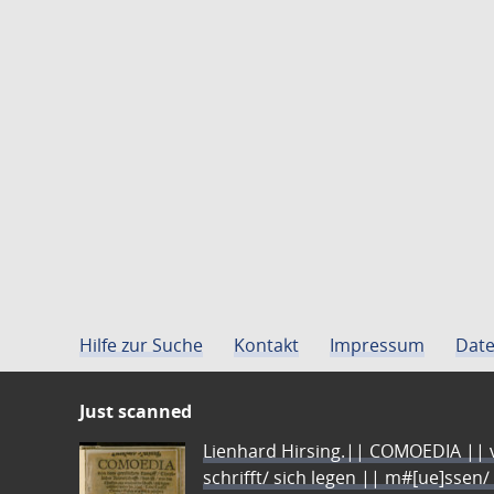
Hilfe zur Suche
Kontakt
Impressum
Date
Just scanned
Lienhard Hirsing.|| COMOEDIA || vo
schrifft/ sich legen || m#[ue]ssen/