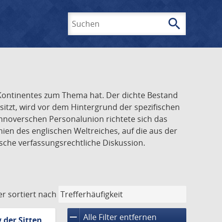
search
Suchen
n Kontinentes zum Thema hat. Der dichte Bestand
tzt, wird vor dem Hintergrund der spezifischen
annoverschen Personalunion richtete sich das
ien des englischen Weltreiches, auf die aus der
sche verfassungsrechtliche Diskussion.
er
sortiert nach
remove
Alle Filter entfernen
 der Sitten