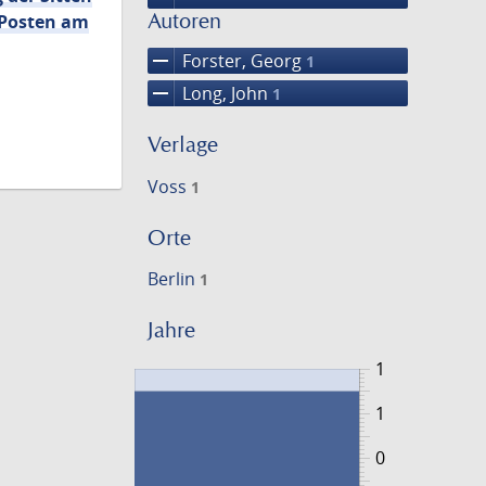
Autoren
 Posten am
remove
Forster, Georg
1
remove
Long, John
1
Verlage
Voss
1
Orte
Berlin
1
Jahre
1
1
0