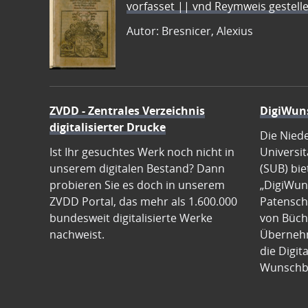
vorfasset || vnd Reymweis gestel
Autor: Bresnicer, Alexius
ZVDD - Zentrales Verzeichnis
DigiWun
digitalisierter Drucke
Die Nied
Ist Ihr gesuchtes Werk noch nicht in
Universit
unserem digitalen Bestand? Dann
(SUB) bie
probieren Sie es doch in unserem
„DigiWun
ZVDD Portal, das mehr als 1.600.000
Patenscha
bundesweit digitalisierte Werke
von Büch
nachweist.
Übernehm
die Digit
Wunschb