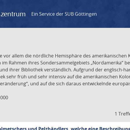
gszentrum
Ein Service der SUB Göttingen
r, die vor allem die nördliche Hemisphäre des amerikanische
n im Rahmen ihres Sondersammelgebiets „Nordamerika“ besi
und ihrer Bibliothek verständlich. Aufgrund der englisch-h
ek sehr früh und sehr intensiv auf die amerikanischen Kolon
eränderung“, und auf die sich daraus entwickelnde europäi
2000
1 Treff
lmetschers und Pelzhändlers, welche eine Beschreibung