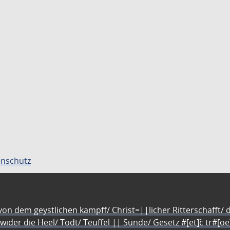
nschutz
n dem geystlichen kampff/ Christ=||licher Ritterschafft/ da
 wider die Heel/ Todt/ Teuffel || Sünde/ Gesetz #[et]c̃ tr#[o