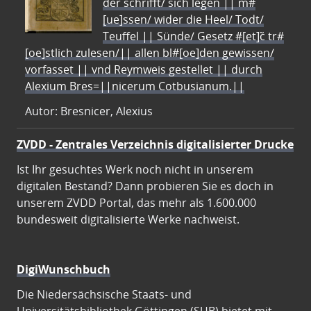
der schrifft/ sich legen || m#
[ue]ssen/ wider die Heel/ Todt/
Teuffel || Sünde/ Gesetz #[et]c̃ tr#
[oe]stlich zulesen/|| allen bl#[oe]den gewissen/
vorfasset || vnd Reymweis gestellet || durch
Alexium Bres=||nicerum Cotbusianum.||
Autor: Bresnicer, Alexius
ZVDD - Zentrales Verzeichnis digitalisierter Drucke
Ist Ihr gesuchtes Werk noch nicht in unserem
digitalen Bestand? Dann probieren Sie es doch in
unserem ZVDD Portal, das mehr als 1.600.000
bundesweit digitalisierte Werke nachweist.
DigiWunschbuch
Die Niedersächsische Staats- und