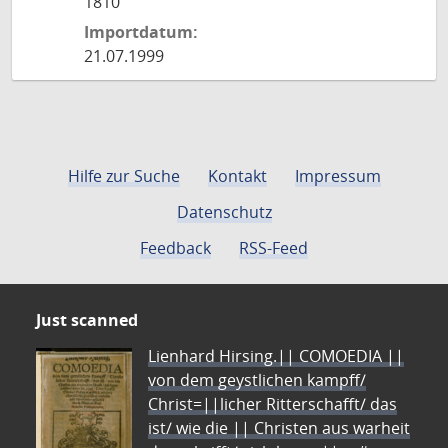
1810
Importdatum:
21.07.1999
Hilfe zur Suche
Kontakt
Impressum
Datenschutz
Feedback
RSS-Feed
Just scanned
Lienhard Hirsing.|| COMOEDIA ||
von dem geystlichen kampff/
Christ=||licher Ritterschafft/ das
ist/ wie die || Christen aus warheit