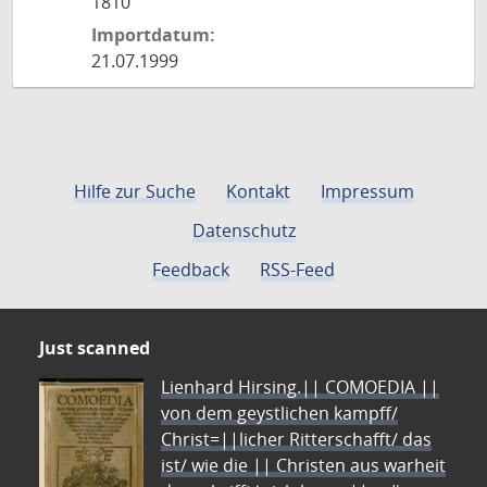
1810
Importdatum:
21.07.1999
Hilfe zur Suche
Kontakt
Impressum
Datenschutz
Feedback
RSS-Feed
Just scanned
Lienhard Hirsing.|| COMOEDIA ||
von dem geystlichen kampff/
Christ=||licher Ritterschafft/ das
ist/ wie die || Christen aus warheit