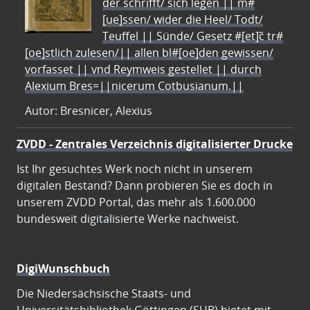
der schrifft/ sich legen || m#
[ue]ssen/ wider die Heel/ Todt/
Teuffel || Sünde/ Gesetz #[et]c̃ tr#
[oe]stlich zulesen/|| allen bl#[oe]den gewissen/
vorfasset || vnd Reymweis gestellet || durch
Alexium Bres=||nicerum Cotbusianum.||
Autor: Bresnicer, Alexius
ZVDD - Zentrales Verzeichnis digitalisierter Drucke
Ist Ihr gesuchtes Werk noch nicht in unserem
digitalen Bestand? Dann probieren Sie es doch in
unserem ZVDD Portal, das mehr als 1.600.000
bundesweit digitalisierte Werke nachweist.
DigiWunschbuch
Die Niedersächsische Staats- und