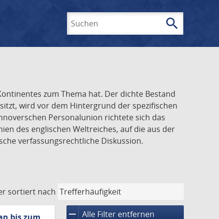
search
Suchen
n Kontinentes zum Thema hat. Der dichte Bestand
tzt, wird vor dem Hintergrund der spezifischen
annoverschen Personalunion richtete sich das
ien des englischen Weltreiches, auf die aus der
sche verfassungsrechtliche Diskussion.
er
sortiert nach
remove
Alle Filter entfernen
an bis zum