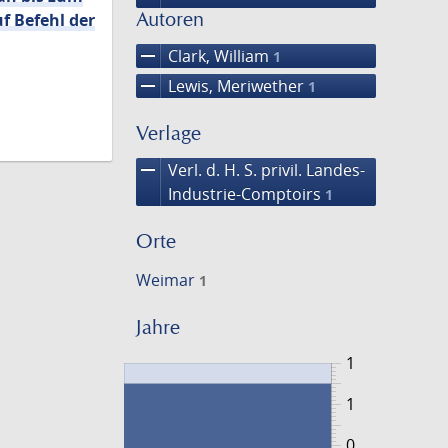
Autoren
f Befehl der
remove
Clark, William
1
remove
Lewis, Meriwether
1
Verlage
remove
Verl. d. H. S. privil. Landes-
Industrie-Comptoirs
1
Orte
Weimar
1
Jahre
1
1
0