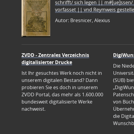
schrifft/ sich legen || m#[ue]ssen/
vorfasset || vnd Reymweis gestel
Autor: Bresnicer, Alexius
ZVDD - Zentrales Verzeichnis
DigiWun
digitalisierter Drucke
Die Nied
Ist Ihr gesuchtes Werk noch nicht in
Universit
unserem digitalen Bestand? Dann
(SUB) bie
probieren Sie es doch in unserem
„DigiWun
ZVDD Portal, das mehr als 1.600.000
Patenscha
bundesweit digitalisierte Werke
von Büch
nachweist.
Übernehm
die Digit
Wunschb