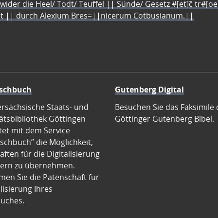
 wider die Heel/ Todt/ Teuffel || Sünde/ Gesetz #[et]c̃ tr#[o
let || durch Alexium Bres=||nicerum Cotbusianum.||
schbuch
Gutenberg Digital
ersächsische Staats- und
Besuchen Sie das Faksimile 
ätsbibliothek Göttingen
Göttinger Gutenberg Bibel.
tet mit dem Service
schbuch” die Möglichkeit,
ften für die Digitalisierung
ern zu übernehmen.
en Sie die Patenschaft für
alisierung Ihres
uches.