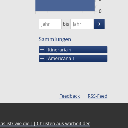
0
1814
1815
keyboard_arrow_right
bis
Suche
einschränke
Sammlungen
remove
Itineraria
1
remove
Americana
1
Feedback
RSS-Feed
s ist/ wie die || Christen aus warheit der