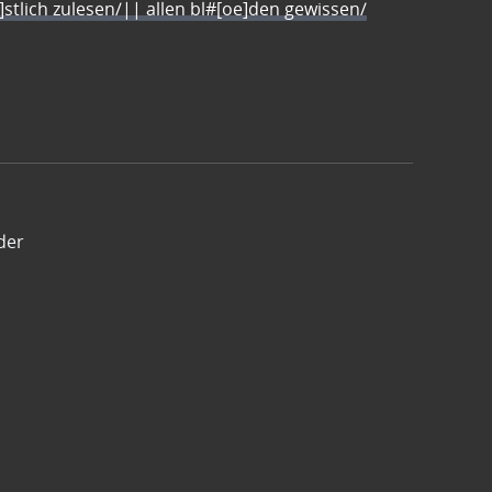
e]stlich zulesen/|| allen bl#[oe]den gewissen/
der