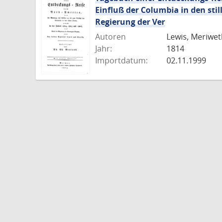
Einfluß der Columbia in den sti
Regierung der Ver
Autoren
Lewis, Meriweth
Jahr:
1814
Importdatum:
02.11.1999