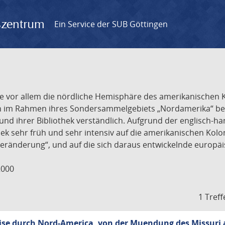
gszentrum
Ein Service der SUB Göttingen
r, die vor allem die nördliche Hemisphäre des amerikanische
n im Rahmen ihres Sondersammelgebiets „Nordamerika“ besi
und ihrer Bibliothek verständlich. Aufgrund der englisch-h
ek sehr früh und sehr intensiv auf die amerikanischen Kolon
eränderung“, und auf die sich daraus entwickelnde europäi
2000
1 Treff
ise durch Nord-America, von der Muendung des Missuri 