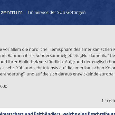
gszentrum
Ein Service der SUB Göttingen
r, die vor allem die nördliche Hemisphäre des amerikanische
n im Rahmen ihres Sondersammelgebiets „Nordamerika“ besi
und ihrer Bibliothek verständlich. Aufgrund der englisch-h
ek sehr früh und sehr intensiv auf die amerikanischen Kolon
eränderung“, und auf die sich daraus entwickelnde europäi
2000
1 Treff
lmetschers und Pelzhändlers, welche eine Beschreibung