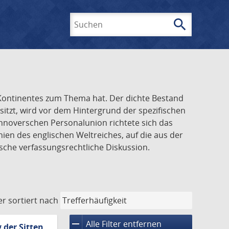
search
Suchen
n Kontinentes zum Thema hat. Der dichte Bestand
tzt, wird vor dem Hintergrund der spezifischen
annoverschen Personalunion richtete sich das
ien des englischen Weltreiches, auf die aus der
sche verfassungsrechtliche Diskussion.
er
sortiert nach
remove
Alle Filter entfernen
 der Sitten