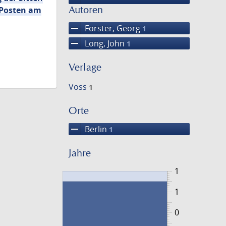
Autoren
 Posten am
remove
Forster, Georg
1
remove
Long, John
1
Verlage
Voss
1
Orte
remove
Berlin
1
Jahre
1
1
0