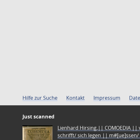
Hilfe zur Suche
Kontakt
Impressum
Date
Just scanned
Lienhard Hirsing.|| COMOEDIA || vo
schrifft/ sich legen || m#[ue]ssen/