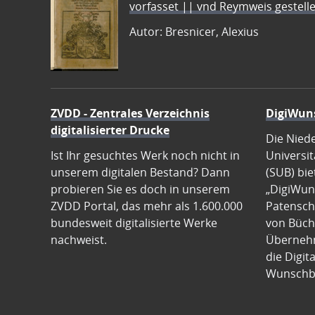
vorfasset || vnd Reymweis gestel
Autor: Bresnicer, Alexius
ZVDD - Zentrales Verzeichnis
DigiWun
digitalisierter Drucke
Die Nied
Ist Ihr gesuchtes Werk noch nicht in
Universit
unserem digitalen Bestand? Dann
(SUB) bie
probieren Sie es doch in unserem
„DigiWun
ZVDD Portal, das mehr als 1.600.000
Patenscha
bundesweit digitalisierte Werke
von Büch
nachweist.
Übernehm
die Digit
Wunschb