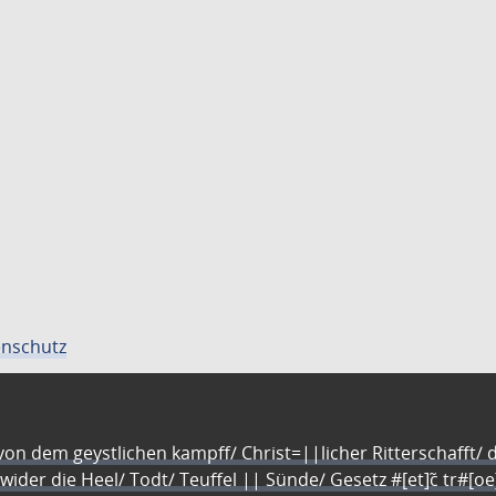
nschutz
n dem geystlichen kampff/ Christ=||licher Ritterschafft/ da
 wider die Heel/ Todt/ Teuffel || Sünde/ Gesetz #[et]c̃ tr#[o