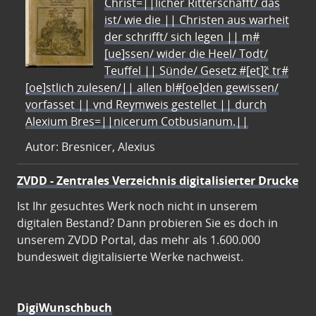
Christ=||licher Ritterschafft/ das
ist/ wie die || Christen aus warheit
der schrifft/ sich legen || m#
[ue]ssen/ wider die Heel/ Todt/
Teuffel || Sünde/ Gesetz #[et]c̃ tr#
[oe]stlich zulesen/|| allen bl#[oe]den gewissen/
vorfasset || vnd Reymweis gestellet || durch
Alexium Bres=||nicerum Cotbusianum.||
Autor: Bresnicer, Alexius
ZVDD - Zentrales Verzeichnis digitalisierter Drucke
Ist Ihr gesuchtes Werk noch nicht in unserem
digitalen Bestand? Dann probieren Sie es doch in
unserem ZVDD Portal, das mehr als 1.600.000
bundesweit digitalisierte Werke nachweist.
DigiWunschbuch