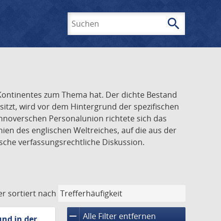
search
Suchen
n Kontinentes zum Thema hat. Der dichte Bestand
tzt, wird vor dem Hintergrund der spezifischen
annoverschen Personalunion richtete sich das
ien des englischen Weltreiches, auf die aus der
sche verfassungsrechtliche Diskussion.
er
sortiert nach
remove
Alle Filter entfernen
nd in der