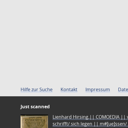
Hilfe zur Suche
Kontakt
Impressum
Date
Just scanned
Lienhard Hirsing.|| COMOEDIA || vo
schrifft/ sich legen || m#[ue]ssen/