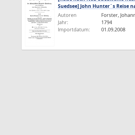
Suedsee] John Hunter´s Reise n
Autoren
Forster, Johan
Jahr:
1794
Importdatum:
01.09.2008