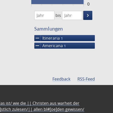
0
1794
1795
keyboard_arrow_right
bis
Suche
einschränke
Sammlungen
remove
Itineraria
1
remove
Americana
1
Feedback
RSS-Feed
s ist/ wie die || Christen aus warheit der
e]stlich zulesen/|| allen bl#[oe]den gewissen/