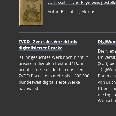
vorfasset || vnd Reymweis gestel
Autor: Bresnicer, Alexius
ZVDD - Zentrales Verzeichnis
DigiWun
digitalisierter Drucke
Die Nied
Ist Ihr gesuchtes Werk noch nicht in
Universit
unserem digitalen Bestand? Dann
(SUB) bie
probieren Sie es doch in unserem
„DigiWun
ZVDD Portal, das mehr als 1.600.000
Patenscha
bundesweit digitalisierte Werke
von Büch
nachweist.
Übernehm
die Digit
Wunschb