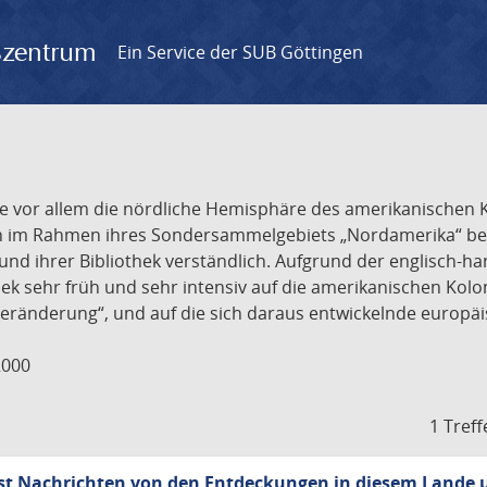
gszentrum
Ein Service der SUB Göttingen
r, die vor allem die nördliche Hemisphäre des amerikanische
n im Rahmen ihres Sondersammelgebiets „Nordamerika“ besi
und ihrer Bibliothek verständlich. Aufgrund der englisch-h
ek sehr früh und sehr intensiv auf die amerikanischen Kolon
eränderung“, und auf die sich daraus entwickelnde europäi
2000
1 Treff
st Nachrichten von den Entdeckungen in diesem Lande u