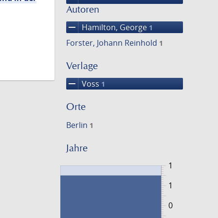
Autoren
remove
Hamilton, George
1
Forster, Johann Reinhold
1
Verlage
remove
Voss
1
Orte
Berlin
1
Jahre
1
1
0