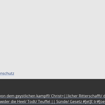
nschutz
n dem geystlichen kampff/ Christ=||licher Ritterschafft/ da
 wider die Heel/ Todt/ Teuffel || Sünde/ Gesetz #[et]c̃ tr#[o