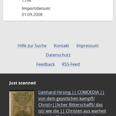
1794
Importdatum:
01.09.2008
Hilfe zur Suche
Kontakt
Impressum
Datenschutz
Feedback
RSS-Feed
Just scanned
Lienhard Hirsing.|| COMOEDIA ||
von dem geystlichen kampff/
Christ=||licher Ritterschafft/ das
ist/ wie die || Christen aus warheit