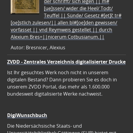
der schrifft/ sich legen || m#
[ue]ssen/ wider die Heel/ Todt/
Teuffel || Sünde/ Gesetz #[et]c̃ tr#
[oe]stlich zulesen/|| allen bl#[oe]den gewissen/
vorfasset || vnd Reymweis gestellet || durch
Alexium Bres=||nicerum Cotbusianum.||
Autor: Bresnicer, Alexius
ZVDD - Zentrales Verzeichnis digitalisierter Drucke
Ist Ihr gesuchtes Werk noch nicht in unserem
digitalen Bestand? Dann probieren Sie es doch in
unserem ZVDD Portal, das mehr als 1.600.000
bundesweit digitalisierte Werke nachweist.
DigiWunschbuch
Die Niedersächsische Staats- und