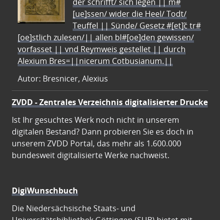
der schrifft/ sich legen || m#
[ue]ssen/ wider die Heel/ Todt/
Teuffel || Sünde/ Gesetz #[et]c̃ tr#
[oe]stlich zulesen/|| allen bl#[oe]den gewissen/
vorfasset || vnd Reymweis gestellet || durch
Alexium Bres=||nicerum Cotbusianum.||
Autor: Bresnicer, Alexius
ZVDD - Zentrales Verzeichnis digitalisierter Drucke
Ist Ihr gesuchtes Werk noch nicht in unserem
digitalen Bestand? Dann probieren Sie es doch in
unserem ZVDD Portal, das mehr als 1.600.000
bundesweit digitalisierte Werke nachweist.
DigiWunschbuch
Die Niedersächsische Staats- und