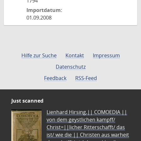
1794
Importdatum:
01.09.2008
Hilfe zur Suche
Kontakt
Impressum
Datenschutz
Feedback
RSS-Feed
Just scanned
Lienhard Hirsing.|| COMOEDIA ||
von dem geystlichen kampff/
Christ=||licher Ritterschafft/ das
ist/ wie die || Christen aus warheit