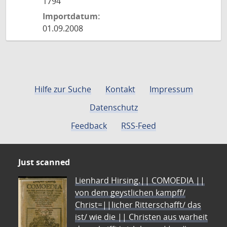
1794
Importdatum:
01.09.2008
Hilfe zur Suche
Kontakt
Impressum
Datenschutz
Feedback
RSS-Feed
Just scanned
Lienhard Hirsing.|| COMOEDIA ||
von dem geystlichen kampff/
Christ=||licher Ritterschafft/ das
ist/ wie die || Christen aus warheit