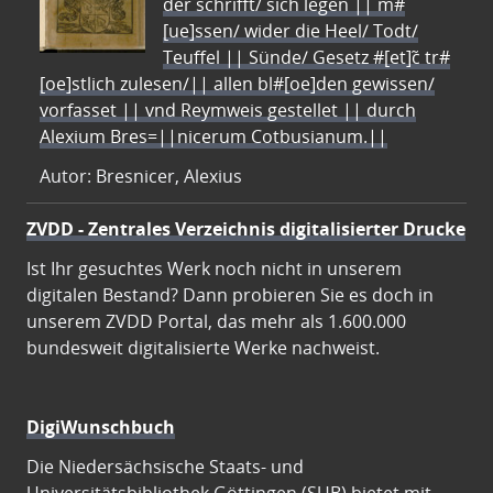
der schrifft/ sich legen || m#
[ue]ssen/ wider die Heel/ Todt/
Teuffel || Sünde/ Gesetz #[et]c̃ tr#
[oe]stlich zulesen/|| allen bl#[oe]den gewissen/
vorfasset || vnd Reymweis gestellet || durch
Alexium Bres=||nicerum Cotbusianum.||
Autor: Bresnicer, Alexius
ZVDD - Zentrales Verzeichnis digitalisierter Drucke
Ist Ihr gesuchtes Werk noch nicht in unserem
digitalen Bestand? Dann probieren Sie es doch in
unserem ZVDD Portal, das mehr als 1.600.000
bundesweit digitalisierte Werke nachweist.
DigiWunschbuch
Die Niedersächsische Staats- und